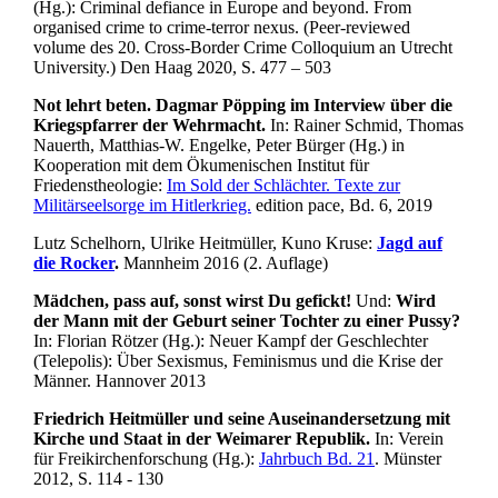
(Hg.): Criminal defiance in Europe and beyond. From
organised crime to crime-terror nexus. (Peer-reviewed
volume des 20. Cross-Border Crime Colloquium an Utrecht
University.) Den Haag 2020, S. 477 – 503
Not lehrt beten. Dagmar Pöpping im Interview über die
Kriegspfarrer der Wehrmacht.
In: Rainer Schmid, Thomas
Nauerth, Matthias-W. Engelke, Peter Bürger (Hg.) in
Kooperation mit dem Ökumenischen Institut für
Friedenstheologie:
Im Sold der Schlächter. Texte zur
Militärseelsorge im Hitlerkrieg.
edition pace, Bd. 6, 2019
Lutz Schelhorn, Ulrike Heitmüller, Kuno Kruse:
Jagd auf
die Rocker
.
Mannheim 2016 (2. Auflage)
Mädchen, pass auf, sonst wirst Du gefickt!
Und:
Wird
der Mann mit der Geburt seiner Tochter zu einer Pussy?
In: Florian Rötzer (Hg.): Neuer Kampf der Geschlechter
(Telepolis): Über Sexismus, Feminismus und die Krise der
Männer. Hannover 2013
Friedrich Heitmüller und seine Auseinandersetzung mit
Kirche und Staat in der Weimarer Republik.
In: Verein
für Freikirchenforschung (Hg.):
Jahrbuch Bd. 21
. Münster
2012, S. 114 - 130