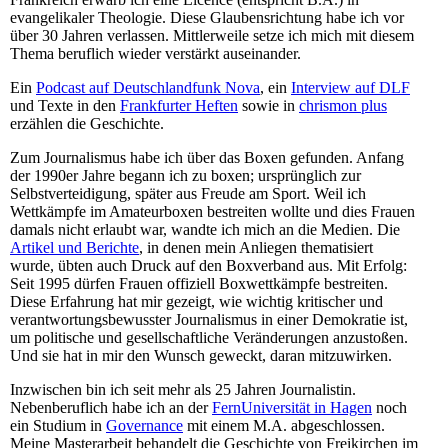
evangelikaler Theologie. Diese Glaubensrichtung habe ich vor
über 30 Jahren verlassen. Mittlerweile setze ich mich mit diesem
Thema beruflich wieder verstärkt auseinander.
Ein
Podcast auf Deutschlandfunk Nova
, ein
Interview auf DLF
und Texte in den
Frankfurter Heften
sowie in
chrismon plus
erzählen die Geschichte.
Zum Journalismus habe ich über das Boxen gefunden. Anfang
der 1990er Jahre begann ich zu boxen; ursprünglich zur
Selbstverteidigung, später aus Freude am Sport. Weil ich
Wettkämpfe im Amateurboxen bestreiten wollte und dies Frauen
damals nicht erlaubt war, wandte ich mich an die Medien. Die
Artikel und Berichte
, in denen mein Anliegen thematisiert
wurde, übten auch Druck auf den Boxverband aus. Mit Erfolg:
Seit 1995 dürfen Frauen offiziell Boxwettkämpfe bestreiten.
Diese Erfahrung hat mir gezeigt, wie wichtig kritischer und
verantwortungsbewusster Journalismus in einer Demokratie ist,
um politische und gesellschaftliche Veränderungen anzustoßen.
Und sie hat in mir den Wunsch geweckt, daran mitzuwirken.
Inzwischen bin ich seit mehr als 25 Jahren Journalistin.
Nebenberuflich habe ich an der
FernUniversität in Hagen
noch
ein Studium in
Governance
mit einem M.A. abgeschlossen.
Meine Masterarbeit behandelt die Geschichte von Freikirchen im